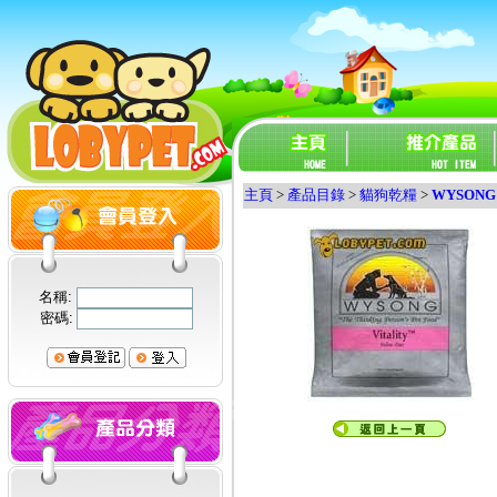
主頁
>
產品目錄
>
貓狗乾糧
>
WYSONG
名稱:
密碼: