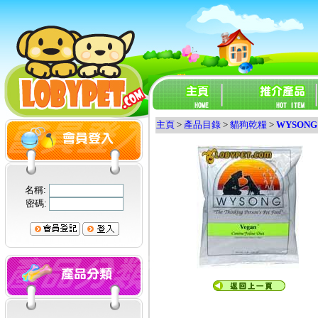
主頁
>
產品目錄
>
貓狗乾糧
>
WYSONG
名稱:
密碼: