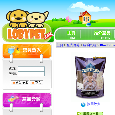
主頁
>
產品目錄
>
貓狗乾糧
>
Blue Buff
名稱:
密碼:
按圖放大